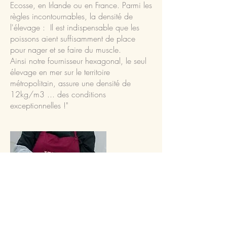
Ecosse, en Irlande ou en France. Parmi les
règles incontournables, la densité de
l'élevage : Il est indispensable que les
poissons aient suffisamment de place
pour nager et se faire du muscle.
Ainsi notre fournisseur hexagonal, le seul
élevage en mer sur le territoire
métropolitain, assure une densité de
12kg/m3 ... des conditions
exceptionnelles !"
Le salage
A l'atelier du FUMOIR D'ANNIE, on