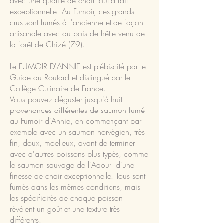
avec une qualité de chair tout à fait
exceptionnelle. Au Fumoir, ces grands
crus sont fumés à l'ancienne et de façon
artisanale avec du bois de hêtre venu de
la forêt de Chizé (79).
Le FUMOIR D'ANNIE est plébiscité par le
Guide du Routard et distingué par le
Collège Culinaire de France.
Vous pouvez déguster jusqu'à huit
provenances différentes de saumon fumé
au Fumoir d'Annie, en commençant par
exemple avec un saumon norvégien, très
fin, doux, moelleux, avant de terminer
avec d'autres poissons plus typés, comme
le saumon sauvage de l'Adour d'une
finesse de chair exceptionnelle. Tous sont
fumés dans les mêmes conditions, mais
les spécificités de chaque poisson
révèlent un goût et une texture très
différents.