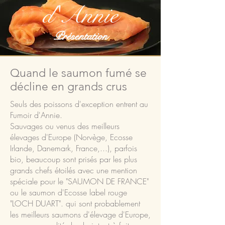
d'Annie
Présentation
Quand le saumon fumé se
décline en grands crus
Seuls des poissons d'exception entrent au
Fumoir d'Annie.
Sauvages ou venus des meilleurs
élevages d'Europe (Norvège, Ecosse
Irlande, Danemark, France,...), parfois
bio, beaucoup sont prisés par les plus
grands chefs étoilés avec une mention
spéciale pour le "SAUMON DE FRANCE"
ou le saumon d'Ecosse label rouge
"LOCH DUART". qui sont probablement
les meilleurs saumons d'élevage d'Europe,